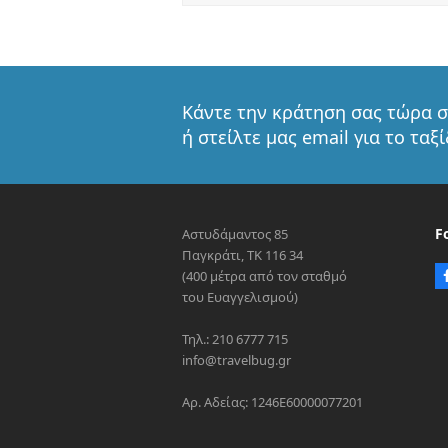
Κάντε την κράτηση σας τώρα σ
ή στείλτε μας email για το ταξ
F
Αστυδάμαντος 85
Παγκράτι, ΤΚ 116 34
(400 μέτρα από τον σταθμό
του Ευαγγελισμού)
Τηλ.: 210 6777 715
info@travelbug.gr
Αρ. Αδείας: 1246E60000077201