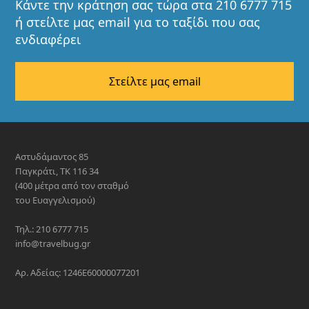
Κάντε την κράτηση σας τώρα στα 210 6777 715
ή στείλτε μας email για το ταξίδι που σας
ενδιαφέρει
Στείλτε μας email
Αστυδάμαντος 85
Παγκράτι, ΤΚ 116 34
(400 μέτρα από τον σταθμό
του Ευαγγελισμού)
Τηλ.: 210 6777 715
info@travelbug.gr
Αρ. Αδείας: 1246E60000077201