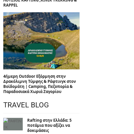
ΛΟΥΣΙΟΣ RAFTING ,RIVER TREKKING &
RAPPEL
4ήμερη Outdoor Εξόρμηση στην
Δρακόλιμνη Τύμφης & Ράφτινγκ στον
Βοϊδομάτη | Camping, Πεζοπορία &
Παραδοσιακά Χωριά Ζαγορίου
TRAVEL BLOG
Rafting στην Ελλάδα: 5
ποτάμια που αξίζει να
δοκιμάσεις