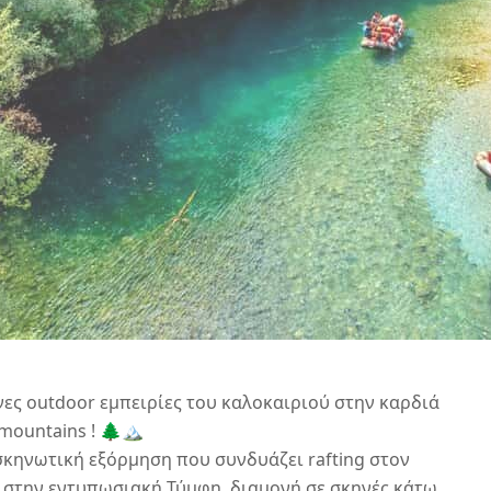
νες outdoor εμπειρίες του καλοκαιριού στην καρδιά
mountains ! 🌲🏔️
κηνωτική εξόρμηση που συνδυάζει rafting στον
 στην εντυπωσιακή Τύμφη, διαμονή σε σκηνές κάτω