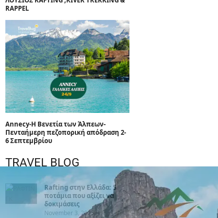
ΛΟΥΣΙΟΣ RAFTING ,RIVER TREKKING &
RAPPEL
Annecy-Η Βενετία των Άλπεων-
Πενταήμερη πεζοπορική απόδραση 2-
6 Σεπτεμβρίου
TRAVEL BLOG
Rafting στην Ελλάδα: 5
ποτάμια που αξίζει να
δοκιμάσεις
November 3, 2025