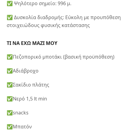
✅ Ψηλότερο σημείο: 996 μ.
✅ Δυσκολία διαδρομής: Εύκολη με προυπόθεση
στοιχειώδους φυσικής κατάστασης
ΤΙ ΝΑ ΕΧΩ ΜΑΖΙ ΜΟΥ
✅Πεζοπορικό μποτάκι (βασική προϋπόθεση)
✅Αδιάβροχο
✅Σακίδιο πλάτης
✅Νερό 1,5 lt min
✅snacks
✅Μπατόν