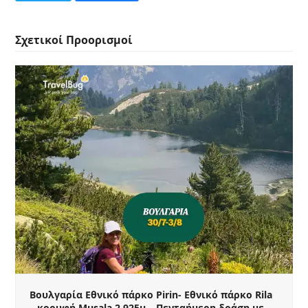
Σχετικοί Προορισμοί
Βουλγαρία Εθνικό πάρκο Pirin- Εθνικό πάρκο Rila
– κορυφή Musala 2.925μ – Πενταήμερη δράση με