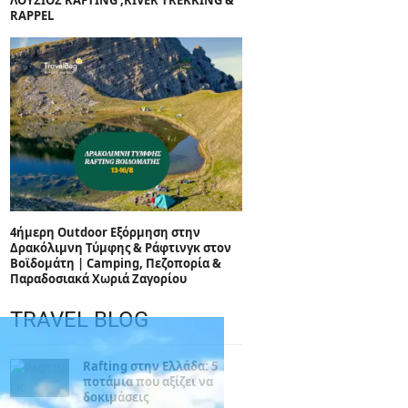
ΛΟΥΣΙΟΣ RAFTING ,RIVER TREKKING &
RAPPEL
4ήμερη Outdoor Εξόρμηση στην
Δρακόλιμνη Τύμφης & Ράφτινγκ στον
Βοϊδομάτη | Camping, Πεζοπορία &
Παραδοσιακά Χωριά Ζαγορίου
TRAVEL BLOG
Rafting στην Ελλάδα: 5
ποτάμια που αξίζει να
δοκιμάσεις