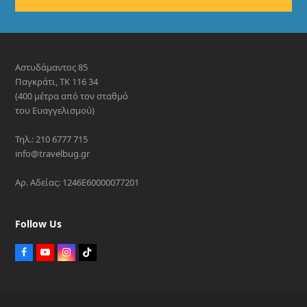
Αστυδάμαντος 85
Παγκράτι, ΤΚ 116 34
(400 μέτρα από τον σταθμό
του Ευαγγελισμού)
Τηλ.: 210 6777 715
info@travelbug.gr
Αρ. Αδείας: 1246E60000077201
Follow Us
F
Y
I
T
a
o
n
i
c
u
s
k
e
T
t
t
b
u
a
o
o
b
g
k