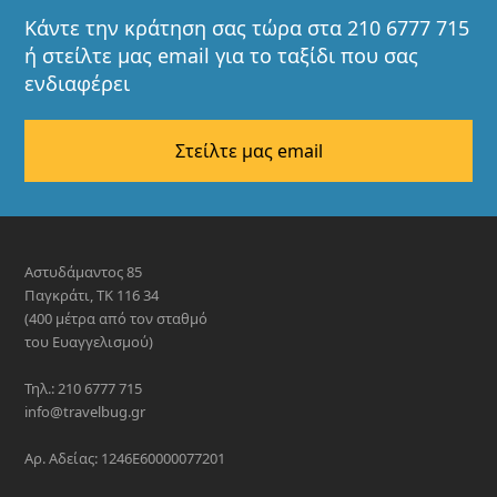
Κάντε την κράτηση σας τώρα στα 210 6777 715
ή στείλτε μας email για το ταξίδι που σας
ενδιαφέρει
Στείλτε μας email
Αστυδάμαντος 85
Παγκράτι, ΤΚ 116 34
(400 μέτρα από τον σταθμό
του Ευαγγελισμού)
Τηλ.: 210 6777 715
info@travelbug.gr
Αρ. Αδείας: 1246E60000077201